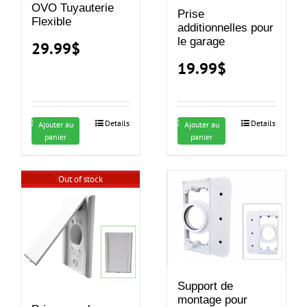
OVO Tuyauterie
Prise
Flexible
additionnelles pour
le garage
29.99
$
19.99
$
Details
Details
Ajouter au
Ajouter au
panier
panier
Out of stock
Support de
montage pour