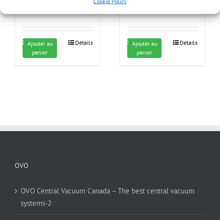
24.99
$
Cookie Policy
Details
Details
Ajouter au
Ajouter au
panier
panier
OVO
OVO Central Vacuum Canada – The best central vacuum
systems-2