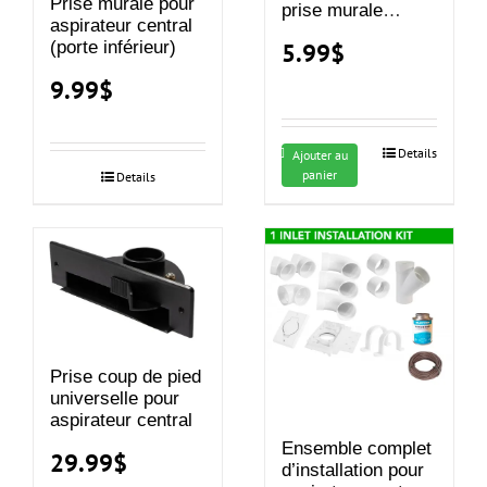
Prise murale pour
prise murale
aspirateur central
d’aspirateur
(porte inférieur)
5.99
$
central
9.99
$
Details
Ajouter au
panier
Details
Prise coup de pied
universelle pour
aspirateur central
Ensemble complet
29.99
$
d’installation pour