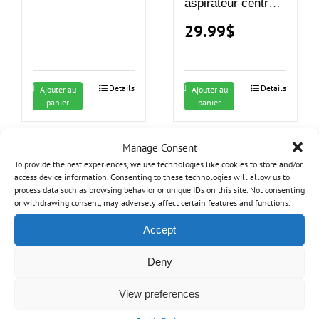
aspirateur central
(1 prise)
29.99
$
Details
Details
Ajouter au
Ajouter au
panier
panier
Manage Consent
To provide the best experiences, we use technologies like cookies to store and/or
access device information. Consenting to these technologies will allow us to
process data such as browsing behavior or unique IDs on this site. Not consenting
or withdrawing consent, may adversely affect certain features and functions.
Accept
Ensemble
d’installation OVO
Deny
pour 3 prises
Support mural pour
basse tension
View preferences
88.05
$
aspirateur central
d’aspirateur
central