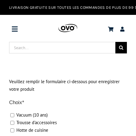
Skip
to
content
Toggle
Navigation
Search
Offres
for:
Aspirateurs
Veuillez remplir le formulaire ci-dessous pour enregistrer
votre produit
Hottes de cuisine
Choix*
Assistance
Vacuum (10 ans)
Trousse d'accessoires
Hotte de cuisine
FR