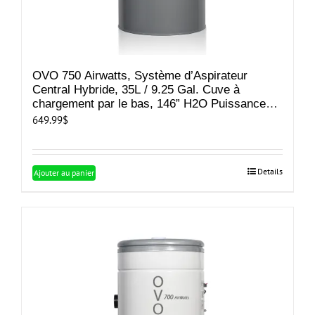
OVO 750 Airwatts, Système d’Aspirateur
Central Hybride, 35L / 9.25 Gal. Cuve à
chargement par le bas, 146” H2O Puissance
d’aspiration, couvre jusqu’à 10 000 pi² / 929,1
649.99
$
m²
Details
Ajouter au panier