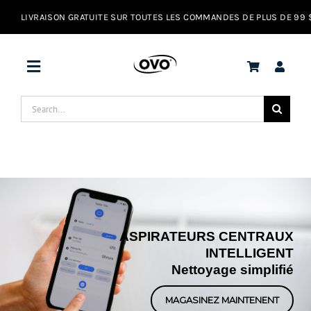
Skip
to
content
Toggle
Navigation
Search
Offres
for:
Aspirateurs
Hottes de cuisine
ASPIRATEURS CENTRAUX
INTELLIGENT
Assistance
Nettoyage simplifié
FR
MAGASINEZ MAINTENENT