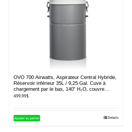
OVO 700 Airwatts, Aspirateur Central Hybride,
Réservoir inférieur 35L / 9,25 Gal. Cuve à
chargement par le bas, 140” H₂O, couvre
jusqu’à 8 000 pi² / 743,1 m²
499.99
$
Details
Ajouter au panier