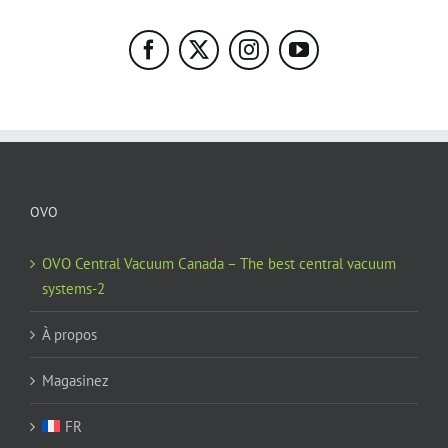
OVO
OVO Central Vacuum Canada – The best central vacuum
systems-2
À propos
Magasinez
FR